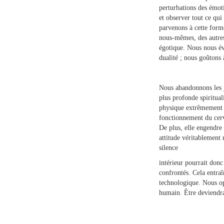
perturbations des émoti
et observer tout ce qui
parvenons à cette for
nous-mêmes, des autres
égotique. Nous nous év
dualité ; nous goûtons à
Nous abandonnons les j
plus profonde spiritual
physique extrêmement b
fonctionnement du cerv
De plus, elle engendre
attitude véritablement 
silence
intérieur pourrait don
confrontés. Cela entraî
technologique. Nous opt
humain. Être deviendrai